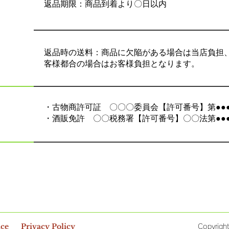
返品期限：商品到着より〇日以内
返品時の送料：商品に欠陥がある場合は当店負担
客様都合の場合はお客様負担となります。
・古物商許可証 〇〇〇委員会【許可番号】第●●●
・酒販免許 〇〇税務署【許可番号】〇〇法第●●
ice
Privacy Policy
Copyrigh