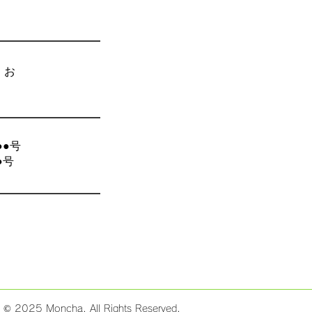
、お
●号
●号
t © 2025 Moncha. All Rights Reserved.