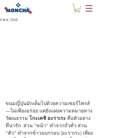
8 พ.ย. 2568
ขนมญี่ปุ่นมักเต็มไปด้วยความเซอร์ไพรส์
—ไม่เพียงอร่อย แต่ยังแฝงความหมายทาง
วัฒนธรรม 
โกะเคชิ อะราเระ
 คือตัวอย่าง
ที่น่ารัก: ส่วน “หน้า” ทำจากถั่วคั่ว ส่วน 
“ตัว” ทำจากข้าวอบกรอบ (อะราเระ) เพียง