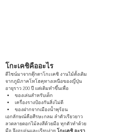
โกะเคชิคืออะไร
ดีไซน์มาจากตุ๊กตาโกะเคชิ งานไม้ดั้งเดิม
จากภูมิภาคโทโฮคุทางเหนือของญี่ปุ่น 
อายุราว 200 ปี แต่เดิมทำขึ้นเพื่อ
ของเล่นสำหรับเด็ก
เครื่องรางป้องกันสิ่งไม่ดี
ของฝากจากเมืองน้ำพุร้อน
เอกลักษณ์คือศีรษะกลม ลำตัวเรียวยาว 
ลวดลายดอกไม้ลงสีด้วยมือ ทุกตัวทำด้วย
มือ จึงอบอุ่นและเรียบง่าย 
โกะเคชิ อะรา