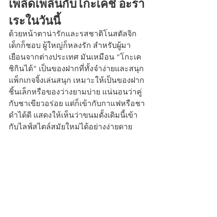
เพลิดเพลินกับโกะเคชิ อะรา
เระในวันนี้
ด้วยหน้าตาน่ารักและรสชาติโนสตัลจิก 
เด็กก็ชอบ ผู้ใหญ่ก็หลงรัก สำหรับผู้มา
เยือนจากต่างประเทศ มันเหมือน “โกะเค
ชิกินได้” เป็นของฝากที่ทั้งจำง่ายและสนุก 
แพ็กเกจจิ้งเล่นสนุก เหมาะให้เป็นของฝาก
ชิ้นเล็กหรือของว่างยามบ่าย แน่นอนว่าคู่
กับชาเขียวอร่อย แต่ก็เข้ากับกาแฟหรือชา
ดำได้ดี แสดงให้เห็นว่าขนมดั้งเดิมนี้เข้า
กับไลฟ์สไตล์สมัยใหม่ได้อย่างง่ายดาย