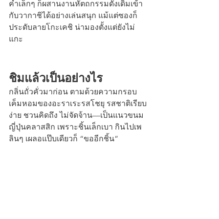
คำเล็กๆ ก็ผสานงานหัตถกรรมดั้งเดิมเข้า
กับวากาชิได้อย่างเล่นสนุก แม้แต่ซองก็
ประดับลายโกะเคชิ น่ามองตั้งแต่ยังไม่
แกะ
ชิมแล้วเป็นอย่างไร
กลิ่นถั่วคั่วมาก่อน ตามด้วยความกรอบ
เค็มหอมของอะราเระรสโชยุ รสชาติเรียบ
ง่าย ชวนคิดถึง ไม่จัดจ้าน—เป็นแนวขนม
ญี่ปุ่นคลาสสิก เพราะชิ้นเล็กเบา กินไปเพ
ลินๆ เผลอแป๊บเดียวก็ “ขออีกชิ้น”