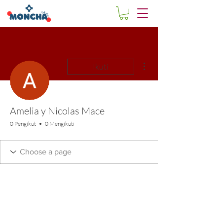
Tindakan Lainnya
Ikuti
Amelia y Nicolas Mace
0 Pengikut
0 Mengikuti